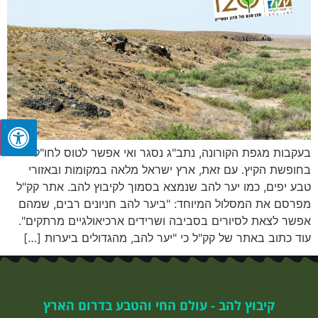
בעקבות מגפת הקורונה, נתב"ג נסגר ואי אפשר לטוס לחו"ל
בחופשת הקיץ. עם זאת, ארץ ישראל מלאה במקומות ובאזורי
טבע יפים, כמו יער להב שנמצא בסמוך לקיבוץ להב. אתר קק"ל
מפרסם את המסלול המיוחד: "ביער להב חניונים רבים, שמהם
אפשר לצאת לסיורים בסביבה ושרידים ארכיאולגיים מרתקים".
עוד כתוב באתר של קק"ל כי "יער להב, מהגדולים ביערות […]
קיבוץ להב - עולם החי והטבע בדרום הארץ