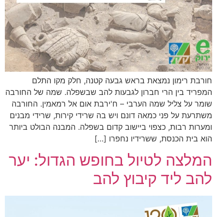
חורבת רימון נמצאת בראש גבעה קטנה, חלק מקו התלם
המפריד בין הרי חברון לגבעות להב שבשפלה. שמה של החורבה
שומר על צליל שמה הערבי – ח'ירבת אום אל רמאמין. החורבה
משתרעת על פני כמאה דונם ויש בה שרידי קירות, שרידי מבנים
ומערות רבות, כצפוי ביישוב קדום בשפלה. המבנה הבולט ביותר
הוא בית הכנסת, ששרידיו נחפרו […]
המלצה לטיול בחופש הגדול: יער
להב ליד קיבוץ להב