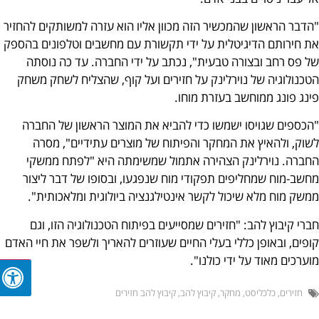
דבר הראשון שהמכשיר הזה מכוון אליו הוא עזרה למשותקים להחזיר
 חירותם הדיגיטלית על ידי תקשורת עם מחשבים וטלפונים בהספק
 פס רחב ובצורה טבעית", נכתב על ידי החברה. עד כה נוסתה
כנולוגיה של נוירלינק על חזירים ועל קוף, שהצליח לשחק משחק
נג פונג ממוחשב בעזרת מוחו.
כספים שגויסו ישמשו כדי להביא את המוצר הראשון של החברה
וק, ולהאיץ את המחקר והפיתוח של מוצרים עתידיים", מסרה
ברה. נוירלינק הצהירה אתמול שמשימתה היא "לפתח ממשקי
שב-מוח שמחליפים תפקודי מוח שנפגעו, ובסופו של דבר ליצור
שק מוח מלא שיכול לקשר אינטילגנציה ביולוגית ומלאכותית".
רי קיבוץ להב: "חזירים שמסייעים בפיתוח הטכנולוגיה הזו, וגם
פים, ובאופן כללי בעלי החיים שעוזרים להאריך ולשפר את חיי האדם
ערכים מאוד על ידי כולנו".
חזירים
,
כלכליסט
,
מחקר
,
קיבוץ להב
,
קיבוץ להב חזירים