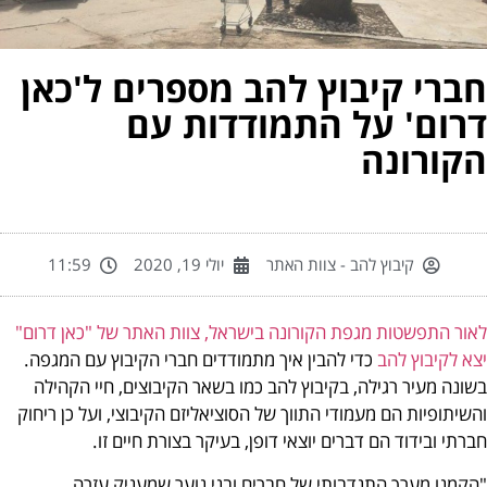
ברי קיבוץ להב מספרים ל'כאן
רום' על התמודדות עם
קורונה
קיבוץ להב - צוות האתר
יולי 19, 2020
11:59
ור התפשטות מגפת הקורונה בישראל, צוות האתר של "כאן דרום"
א לקיבוץ להב
כדי להבין איך מתמודדים חברי הקיבוץ עם המגפה.
ונה מעיר רגילה, בקיבוץ להב כמו בשאר הקיבוצים, חיי הקהילה
שיתופיות הם מעמודי התווך של הסוציאליזם הקיבוצי, ועל כן ריחוק
רתי ובידוד הם דברים יוצאי דופן, בעיקר בצורת חיים זו.
קמנו מערך התנדבותי של חברים ובני נוער שמעניק עזרה