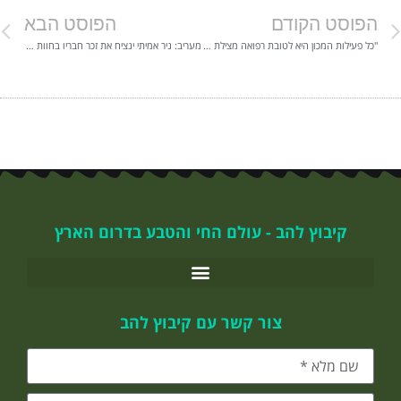
הפוסט הקודם
הפוסט הבא
"כל פעילות המכון היא לטובת רפואה מצילת חיים", אומר מנכ"ל להב CRO | כאן דרום אשקלון
מעריב: ניר אמיתי ינציח את זכר חבריו בחוות רימון | קיבוץ להב
קיבוץ להב - עולם החי והטבע בדרום הארץ
צור קשר עם קיבוץ להב