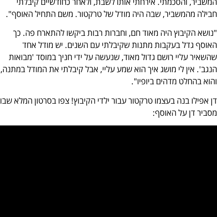
שביר, והסכמתי. אירחתי אותו לשבת, ולאחר כחודשיים קיבלתי
ילה מהמשביר, שבה היה מודל של טרקטור. משם התחיל האוסף".
ושא הקיבוץ היה מאוד חם, וחברות רבות ביקשו להתארח פה. כך
וסף גדל בעקבות מתנות שקיבלתי עם השנים. יש מודל אחד
שאיר עליי רושם גדול מאוד, שנעשה על ידי חניך במוסד 'מבואות
גב'. אין לי מושג איך הוא שמע עליי, אבל קיבלתי את המודל במתנה,
וא בהחלט מדהים ביופיו".
 אפילו בנה בעצמו טרקטור עבור ילדי הקיבוץ! צפו בסרטון המלא שבו
ביר דן על האוסף: